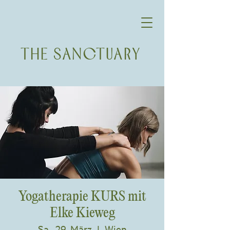
THE SANCTUARY
Yogatherapie KURS mit
Elke Kieweg
Sa., 29. März
  |  
Wien